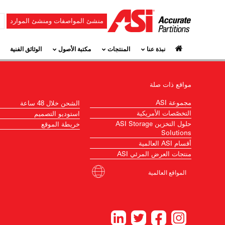
منشئ المواصفات ومنشئ الموارد
نبذة عنا
المنتجات
مكتبة الأصول
الوثائق الفنية
مواقع ذات صلة
مجموعة ASI
الشحن خلال 48 ساعة
التخصّصات الأمريكية
استوديو التصميم
حلول التخزين ASI Storage
خريطة الموقع
Solutions
أقسام ASI العالمية
منتجات العرض المرئي ASI
المواقع العالمية