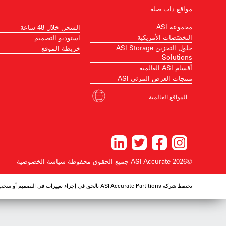
مواقع ذات صلة
مجموعة ASI
الشحن خلال 48 ساعة
التخصّصات الأمريكية
استوديو التصميم
حلول التخزين ASI Storage
خريطة الموقع
Solutions
أقسام ASI العالمية
منتجات العرض المرئي ASI
المواقع العالمية
©2026 ASI Accurate
جميع الحقوق محفوظة
سياسة الخصوصية
تحتفظ شركة ASI Accurate Partitions بالحق في إجراء تغييرات في التصميم أو سحب أي تصميم دون إشعار مسبق.