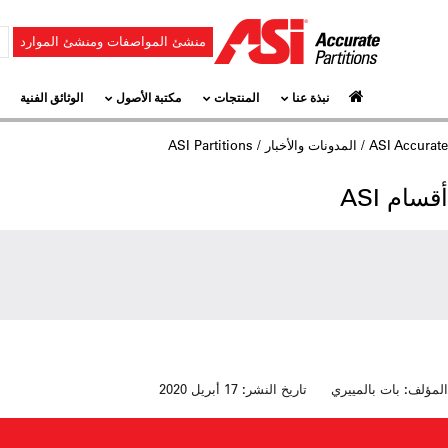
منشئ المواصفات ومنشئ الموارد
نبذة عنا
المنتجات
مكتبة الأصول
الوثائق الفنية
ASI Accurate
/
المدونات والأخبار
/ ASI Partitions
أقسام ASI
المؤلف:
بات بالمييري
تاريخ النشر:
17 أبريل 2020