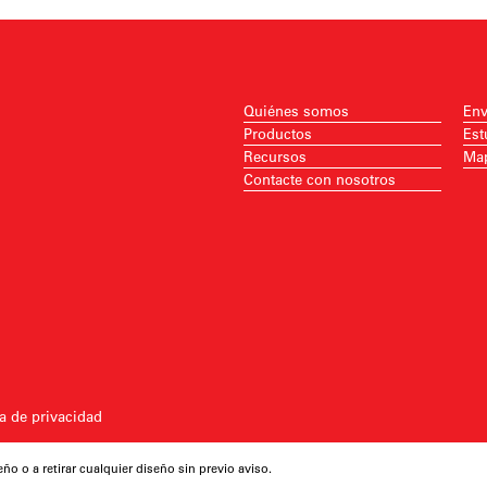
Quiénes somos
Env
Productos
Est
Recursos
Map
Contacte con nosotros
ca de privacidad
eño o a retirar cualquier diseño sin previo aviso.