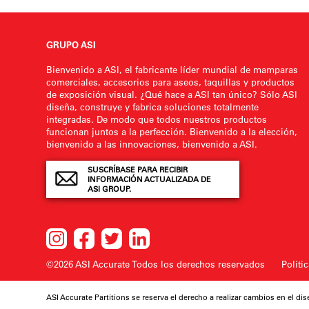
GRUPO ASI
Bienvenido a ASI, el fabricante líder mundial de mamparas
comerciales, accesorios para aseos, taquillas y productos
de exposición visual. ¿Qué hace a ASI tan único? Sólo ASI
diseña, construye y fabrica soluciones totalmente
integradas. De modo que todos nuestros productos
funcionan juntos a la perfección. Bienvenido a la elección,
bienvenido a las innovaciones, bienvenido a ASI.
SUSCRÍBASE PARA RECIBIR
INFORMACIÓN ACTUALIZADA DE
ASI GROUP.
©2026 ASI Accurate
Todos los derechos reservados
Políti
ASI Accurate Partitions se reserva el derecho a realizar cambios en el dis