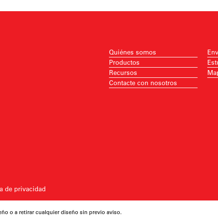
Quiénes somos
Env
Productos
Est
Recursos
Map
Contacte con nosotros
ca de privacidad
eño o a retirar cualquier diseño sin previo aviso.