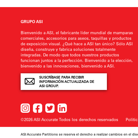
GRUPO ASI
Bienvenido a ASI, el fabricante líder mundial de mamparas
comerciales, accesorios para aseos, taquillas y productos
de exposición visual. ¿Qué hace a ASI tan único? Sólo ASI
diseña, construye y fabrica soluciones totalmente
integradas. De modo que todos nuestros productos
funcionan juntos a la perfección. Bienvenido a la elección,
bienvenido a las innovaciones, bienvenido a ASI.
SUSCRÍBASE PARA RECIBIR
INFORMACIÓN ACTUALIZADA DE
ASI GROUP.
©2026 ASI Accurate
Todos los derechos reservados
Políti
ASI Accurate Partitions se reserva el derecho a realizar cambios en el dis