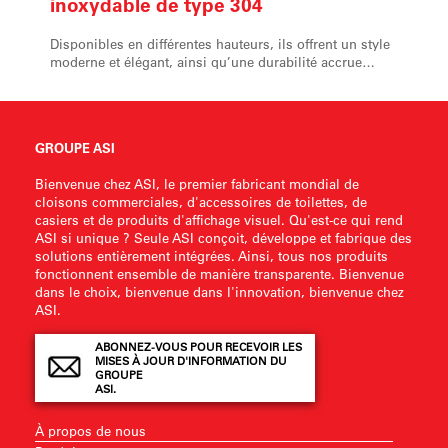
inoxydable de type 304
Disponibles en différentes hauteurs, ils offrent un style
moderne et élégant, ainsi qu’une durabilité accrue…
GROUPE ASI
Bienvenue chez ASI, le premier fabricant mondial de
cloisons commerciales, d'accessoires de toilettes, de
casiers et de produits d'affichage visuel. Qu'est-ce qui rend
ASI si unique ? Seule ASI conçoit, développe et fabrique des
solutions entièrement intégrées. Ainsi, tous nos produits
fonctionnent ensemble de manière transparente. Bienvenue
dans le choix, bienvenue dans l'innovation, bienvenue chez
ASI.
ABONNEZ-VOUS POUR RECEVOIR LES
MISES À JOUR D'INFORMATION DU
GROUPE
ASI.
À propos de nous