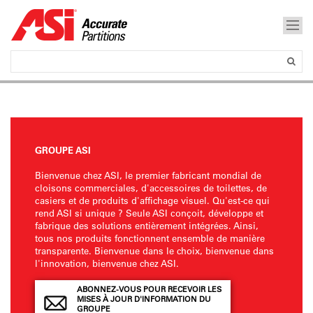
GROUPE ASI
Bienvenue chez ASI, le premier fabricant mondial de
cloisons commerciales, d'accessoires de toilettes, de
casiers et de produits d'affichage visuel. Qu'est-ce qui
rend ASI si unique ? Seule ASI conçoit, développe et
fabrique des solutions entièrement intégrées. Ainsi,
tous nos produits fonctionnent ensemble de manière
transparente. Bienvenue dans le choix, bienvenue dans
l'innovation, bienvenue chez ASI.
ABONNEZ-VOUS POUR RECEVOIR LES
MISES À JOUR D'INFORMATION DU
GROUPE