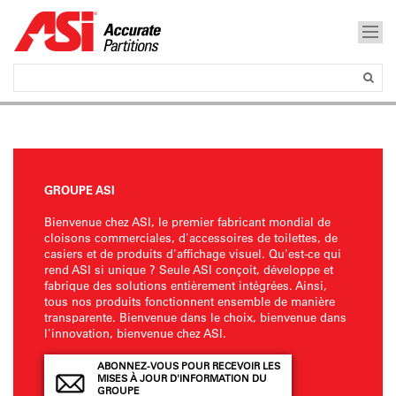
GROUPE ASI
Bienvenue chez ASI, le premier fabricant mondial de
cloisons commerciales, d'accessoires de toilettes, de
casiers et de produits d'affichage visuel. Qu'est-ce qui
rend ASI si unique ? Seule ASI conçoit, développe et
fabrique des solutions entièrement intégrées. Ainsi,
tous nos produits fonctionnent ensemble de manière
transparente. Bienvenue dans le choix, bienvenue dans
l'innovation, bienvenue chez ASI.
ABONNEZ-VOUS POUR RECEVOIR LES
MISES À JOUR D'INFORMATION DU
GROUPE