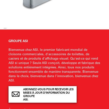
...
GROUPE ASI
Bienvenue chez ASI, le premier fabricant mondial de
cloisons commerciales, d'accessoires de toilettes, de
casiers et de produits d'affichage visuel. Qu'est-ce qui rend
ASI si unique ? Seule ASI conçoit, développe et fabrique des
solutions entièrement intégrées. Ainsi, tous nos produits
fonctionnent ensemble de manière transparente. Bienvenue
dans le choix, bienvenue dans l'innovation, bienvenue chez
ASI.
ABONNEZ-VOUS POUR RECEVOIR LES
MISES À JOUR D'INFORMATION DU
GROUPE
ASI.