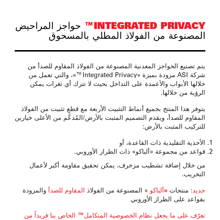
INTEGRATED PRIVACY™
حواجز المراحيض
المصنوعة من الفولاذ المطلي بالمسحوق
يتم تصنيع الحواجز المعدنية المصنوعة من الفولاذ المقاوم للصدأ من
شركة ASI مزودة بميزة «Integrated Privacy™»، والتي تعمل من
خلالها الأبواب والأعمدة على التداخل بحيث لا تترك أي ثغرات يمكن
الرؤية من خلالها.
يتوفر هذا المنتج بجميع أنماط التثبيت الأربعة مع قطع تثبيت من الفولاذ
المقاوم للصدأ، ويقدم التصميم المثبت بالأرض/المُدعَّم من الأعلى خيارين
للتركيب المثبت بالأرض:
الأحذية التقليدية ذات القاعدة، أو
قواعد من مجموعة «ألباكو» ذات الطراز الأوروبي.
من خلال إضافة تشطيب مزخرف، يمكن تحقيق مقاومة أكبر لأعمال
التخريب.
جديد:
منتجات
«ألباكو
» المصنوعة من
الفولاذ
المقاوم للصدأ
والمزودة
بقواعد على الطراز الأوروبي
تعرّف على ما يجعل نظام الخصوصية المتكامل™ الخاص بنا فريداً من