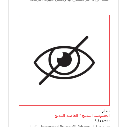
نظام
الخصوصية المدمج™الخاصية المدمج
بدون رؤية
تتميز قواطع Integrated Privacy™ Privacy بمكونات