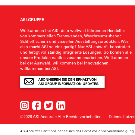
ASI-GRUPPE
Willkommen bei ASI, dem weltweit führenden Hersteller
von kommerziellen Trennwänden, Waschraumzubehör,
Schließfächern und visuellen Ausstellungsprodukten. Was
also macht ASI so einzigartig? Nur ASI entwirft, konstruiert
und fertigt vollständig integrierte Lösungen. So können alle
unsere Produkte nahtlos zusammenarbeiten. Willkommen
bei der Auswahl, willkommen bei Innovationen,
willkommen bei ASI.
ABONNIEREN SIE DEN ERHALT VON
ASI GROUP INFORMATION UPDATES.
©2026 ASI Accurate
Alle Rechte vorbehalten
Datenschutzer
ASI Accurate Partitions behält sich das Recht vor, ohne Vorankündigu