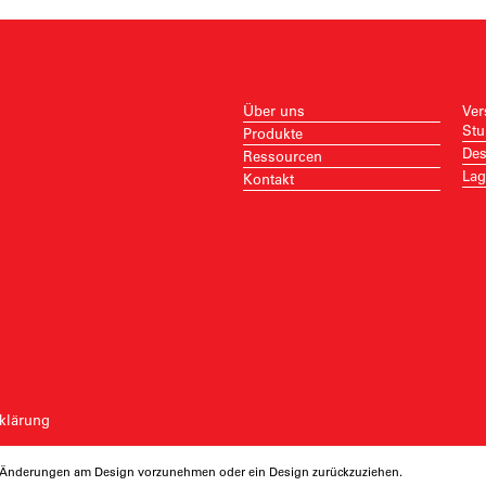
Über uns
Ver
Stu
Produkte
Des
Ressourcen
Lag
Kontakt
klärung
ng Änderungen am Design vorzunehmen oder ein Design zurückzuziehen.