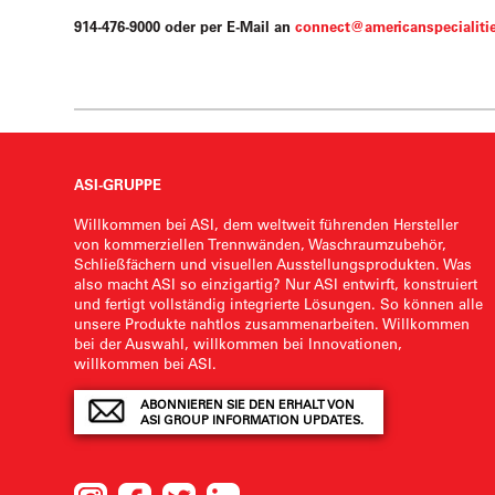
914-476-9000 oder per E-Mail an
connect@americanspecialiti
ASI-GRUPPE
Willkommen bei ASI, dem weltweit führenden Hersteller
von kommerziellen Trennwänden, Waschraumzubehör,
Schließfächern und visuellen Ausstellungsprodukten. Was
also macht ASI so einzigartig? Nur ASI entwirft, konstruiert
und fertigt vollständig integrierte Lösungen. So können alle
unsere Produkte nahtlos zusammenarbeiten. Willkommen
bei der Auswahl, willkommen bei Innovationen,
willkommen bei ASI.
ABONNIEREN SIE DEN ERHALT VON
ASI GROUP INFORMATION UPDATES.