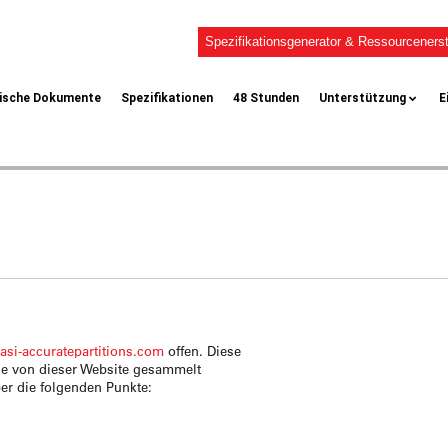
Spezifikationsgenerator & Ressourcenerst
ische Dokumente
Spezifikationen
48 Stunden
Unterstützung
E
r
asi-accuratepartitions.com
offen. Diese
die von dieser Website gesammelt
er die folgenden Punkte: