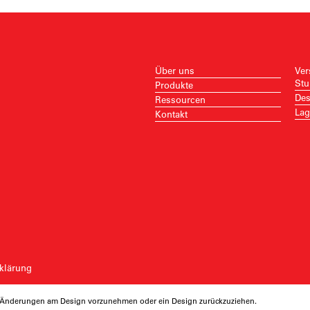
Über uns
Ver
Stu
Produkte
Des
Ressourcen
Lag
Kontakt
klärung
ng Änderungen am Design vorzunehmen oder ein Design zurückzuziehen.