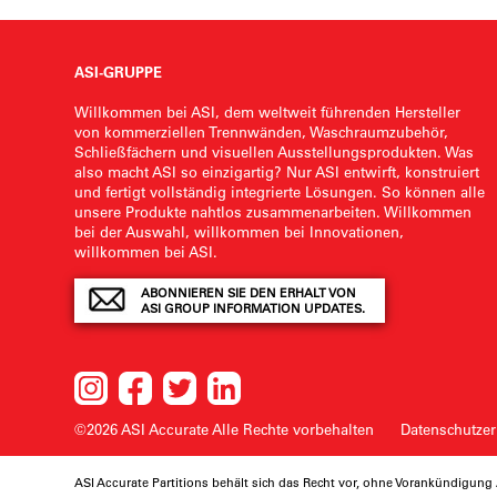
ASI-GRUPPE
Willkommen bei ASI, dem weltweit führenden Hersteller
von kommerziellen Trennwänden, Waschraumzubehör,
Schließfächern und visuellen Ausstellungsprodukten. Was
also macht ASI so einzigartig? Nur ASI entwirft, konstruiert
und fertigt vollständig integrierte Lösungen. So können alle
unsere Produkte nahtlos zusammenarbeiten. Willkommen
bei der Auswahl, willkommen bei Innovationen,
willkommen bei ASI.
ABONNIEREN SIE DEN ERHALT VON
ASI GROUP INFORMATION UPDATES.
©2026 ASI Accurate
Alle Rechte vorbehalten
Datenschutzer
ASI Accurate Partitions behält sich das Recht vor, ohne Vorankündigu