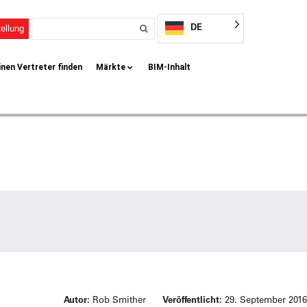
DE
ellung
inen Vertreter finden
Märkte
BIM-Inhalt
Autor:
Rob Smither
Veröffentlicht:
29. September 2016