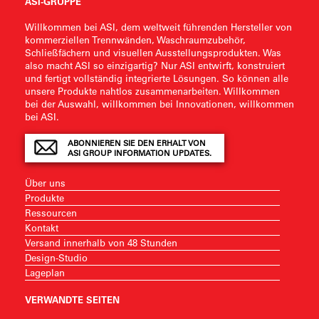
ASI-GRUPPE
Willkommen bei ASI, dem weltweit führenden Hersteller von
kommerziellen Trennwänden, Waschraumzubehör,
Schließfächern und visuellen Ausstellungsprodukten. Was
also macht ASI so einzigartig? Nur ASI entwirft, konstruiert
und fertigt vollständig integrierte Lösungen. So können alle
unsere Produkte nahtlos zusammenarbeiten. Willkommen
bei der Auswahl, willkommen bei Innovationen, willkommen
bei ASI.
ABONNIEREN SIE DEN ERHALT VON
ASI GROUP INFORMATION UPDATES.
Über uns
Produkte
Ressourcen
Kontakt
Versand innerhalb von 48 Stunden
Design-Studio
Lageplan
VERWANDTE SEITEN