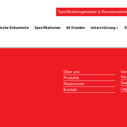
Spezifikationsgenerator & Ressourcenerst
ische Dokumente
Spezifikationen
48 Stunden
Unterstützung
E
Über uns
Ver
Stu
Produkte
Des
Ressourcen
Lag
Kontakt