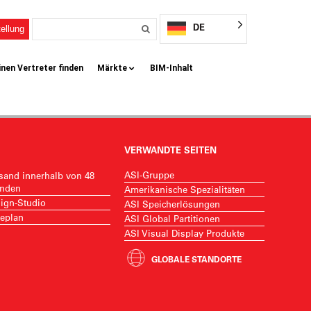
DE
ellung
inen Vertreter finden
Märkte
BIM-Inhalt
VERWANDTE SEITEN
ASI-Gruppe
sand innerhalb von 48
nden
Amerikanische Spezialitäten
ign-Studio
ASI Speicherlösungen
eplan
ASI Global Partitionen
ASI Visual Display Produkte
GLOBALE STANDORTE