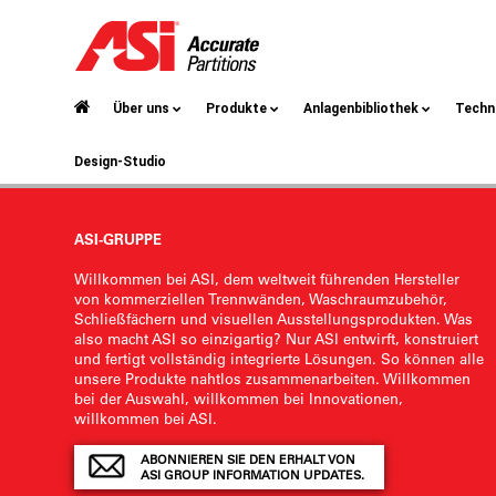
Über uns
Produkte
Anlagenbibliothek
Techn
Design-Studio
ASI-GRUPPE
Willkommen bei ASI, dem weltweit führenden Hersteller
von kommerziellen Trennwänden, Waschraumzubehör,
Schließfächern und visuellen Ausstellungsprodukten. Was
also macht ASI so einzigartig? Nur ASI entwirft, konstruiert
und fertigt vollständig integrierte Lösungen. So können alle
unsere Produkte nahtlos zusammenarbeiten. Willkommen
bei der Auswahl, willkommen bei Innovationen,
willkommen bei ASI.
ABONNIEREN SIE DEN ERHALT VON
ASI GROUP INFORMATION UPDATES.