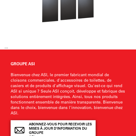
...
GROUPE ASI
Bienvenue chez ASI, le premier fabricant mondial de
cloisons commerciales, d'accessoires de toilettes, de
casiers et de produits d'affichage visuel. Qu'est-ce qui rend
ASI si unique ? Seule ASI conçoit, développe et fabrique des
solutions entièrement intégrées. Ainsi, tous nos produits
fonctionnent ensemble de manière transparente. Bienvenue
dans le choix, bienvenue dans l'innovation, bienvenue chez
ASI.
ABONNEZ-VOUS POUR RECEVOIR LES
MISES À JOUR D'INFORMATION DU
GROUPE