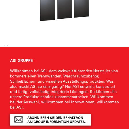
...
ASI-GRUPPE
Willkommen bei ASI, dem weltweit führenden Hersteller von
kommerziellen Trennwänden, Waschraumzubehör,
Schließfächern und visuellen Ausstellungsprodukten. Was
also macht ASI so einzigartig? Nur ASI entwirft, konstruiert
und fertigt vollständig integrierte Lösungen. So können alle
unsere Produkte nahtlos zusammenarbeiten. Willkommen
bei der Auswahl, willkommen bei Innovationen, willkommen
bei ASI.
ABONNIEREN SIE DEN ERHALT VON
ASI GROUP INFORMATION UPDATES.