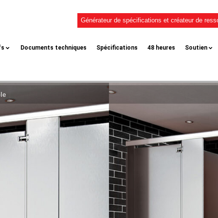
Générateur de spécifications et créateur de res
fs
Documents techniques
Spécifications
48 heures
Soutien
le