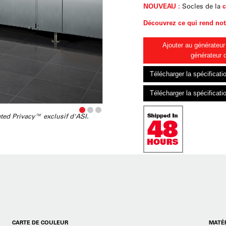
NOUVEAU :
Socles de la
c
Découvrez ce qui rend not
Ajouter au générateur
générateur 
Télécharger la spécificati
Télécharger la spécificati
ated Privacy™ exclusif d'ASI.
CARTE DE COULEUR
MATÉR