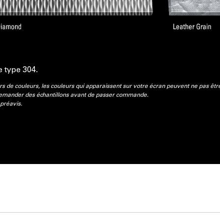
e type 304.
rs de couleurs, les couleurs qui apparaissent sur votre écran peuvent ne pas êtr
 demander des échantillons avant de passer commande.
préavis.