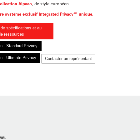
ollection Alpaco
, de style européen.
re système exclusif Integrated Privacy™ unique.
 de spécifications et au
de ressources
on - Standard Privacy
on - Ultimate Privacy
Contacter un représentant
IEL