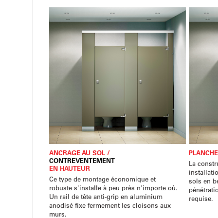
ANCRAGE AU SOL /
PLANCH
CONTREVENTEMENT
La constr
EN HAUTEUR
installati
Ce type de montage économique et
sols en b
robuste s'installe à peu près n'importe où.
pénétrati
Un rail de tête anti-grip en aluminium
requise.
anodisé fixe fermement les cloisons aux
murs.