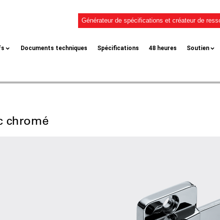
Générateur de spécifications et créateur de res
fs
Documents techniques
Spécifications
48 heures
Soutien
ac chromé