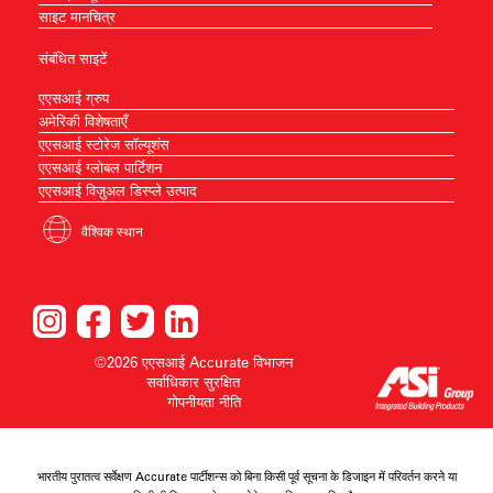
साइट मानचित्र
संबंधित साइटें
एएसआई ग्रुप
अमेरिकी विशेषताएँ
एएसआई स्टोरेज सॉल्यूशंस
एएसआई ग्लोबल पार्टिशन
एएसआई विज़ुअल डिस्प्ले उत्पाद
वैश्विक स्थान
©2026 एएसआई Accurate विभाजन
सर्वाधिकार सुरक्षित
गोपनीयता नीति
भारतीय पुरातत्व सर्वेक्षण Accurate पार्टीशन्स को बिना किसी पूर्व सूचना के डिजाइन में परिवर्तन करने या