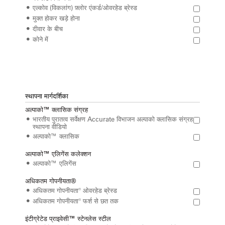
एल्कोव (विकलांग) फ़्लोर एंकर्ड/ओवरहेड ब्रेस्ड
मुक्त होकर खड़े होना
दीवार के बीच
कोने में
स्थापना मार्गदर्शिका
अल्पाको™ क्लासिक संग्रह
भारतीय पुरातत्व सर्वेक्षण Accurate विभाजन अल्पाको क्लासिक संग्रह
स्थापना वीडियो
अल्पाको™ क्लासिक
अल्पाको™ एलिगेंस कलेक्शन
अल्पाको™ एलिगेंस
अधिकतम गोपनीयता®
अधिकतम गोपनीयता® ओवरहेड ब्रेस्ड
अधिकतम गोपनीयता® फर्श से छत तक
इंटीग्रेटेड प्राइवेसी™ स्टेनलेस स्टील