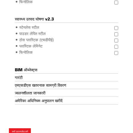
फिनोलिक
स्वास्थ्य उत्पाद घोषणा v2.3
स्टेनलेस स्टील
पाउडर लेपित स्टील
ठोस प्लास्टिक (एचडीपीई)
प्लास्टिक लेमिनेट
फिनोलिक
BIM ऑब्जेक्ट्स
गारंटी
एमएसडीएस खतरनाक सामग्री विवरण
ज्वलनशीलता जानकारी
अमेरिका अधिनियम अनुपालन खरीदें
सभी डाउनलोड करें