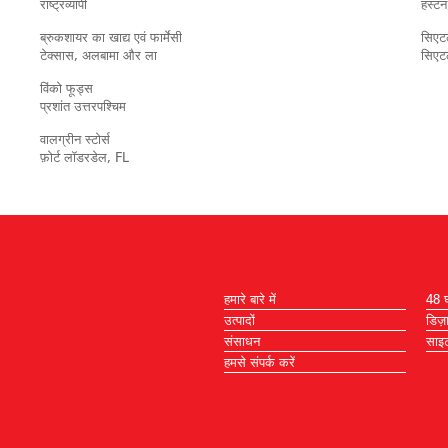
राष्ट्रव्यापी
हस्टन
ब्रुकशायर का खाद्य एवं फार्मेसी
सिएट
टेक्सास, अलबामा और ला
सिएटल
विंको फूड्स
प्रशांत उत्तरपश्चिम
वालग्रीन स्टोर्स
फ़ोर्ट लॉडरडेल, FL
हमारे बारे में
48 घं
उत्पादों
डिज़
संसाधन
साइट
हमसे संपर्क करें