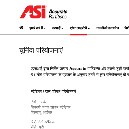
हमारे बारे में
उत्पादों
एसेट लाइब्रेरी
तकनीकी दस्तावेज
विश
चुनिंदा परियोजनाएं
एएसआई द्वारा निर्मित उत्पाद Accurate पार्टिशन्स और इससे जुड़ी क
है। नीचे परियोजना के प्रकार के अनुसार इनमें से कुछ परियोजनाएं दी गई
स्टेडियम / खेल परिसर परियोजनाएं
टोयोटा पार्क
शिकागो फायर सॉकर स्टेडियम
ब्रिजव्यू, आईएल
रियो टिंटो स्टेडियम
सैंडी, यूटी