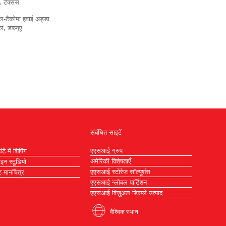
, टेक्सस
ल-टैकोमा हवाई अड्डा
, डब्ल्यूए
संबंधित साइटें
एएसआई ग्रुप
टे में शिपिंग
अमेरिकी विशेषताएँ
ाइन स्टूडियो
एएसआई स्टोरेज सॉल्यूशंस
 मानचित्र
एएसआई ग्लोबल पार्टिशन
एएसआई विज़ुअल डिस्प्ले उत्पाद
वैश्विक स्थान