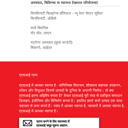
अस्पताल, चिकित्सा या स्वास्थ्य देखभाल परियोजनाएं
सिनसिनाटी चिल्ड्रेन्स हॉस्पिटल - न्यू वेस्ट चेस्टर सुविधा
सिनसिनाटी, ओहियो
मायो क्लिनिक
सेंट पॉल, एमएन
स्ट्रोगर अस्पताल (कुक काउंटी)
शिकागो, आईएल
एएसआई ग्रुप
एएसआई में आपका स्वागत है - वाणिज्यिक विभाजन, शौचालय सहायक उपकरण,
लॉकर और विज़ुअल डिस्प्ले उत्पादों के दुनिया के अग्रणी निर्माता। तो क्या
एएसआई इतना अद्वितीय बनाता है? केवल एएसआई पूरी तरह से एकीकृत समाधान
डिजाइन, इंजीनियर और विनिर्माण करता है। इसलिए हमारे सभी उत्पाद एक साथ
सहजता से काम करते हैं। पसंद में आपका स्वागत है, नवाचारों में आपका स्वागत है,
एएसआई में आपका स्वागत है।
प्राप्त करने के लिए सदस्यता लें
एएसआई समूह सूचना अद्यतन.