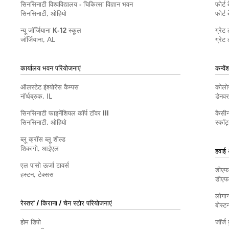
सिनसिनाटी विश्वविद्यालय - चिकित्सा विज्ञान भवन
फोर्ट 
सिनसिनाटी, ओहियो
फोर्ट
न्यू जॉर्जियाना K-12 स्कूल
ग्रेट
जॉर्जियाना, AL
ग्रेट
कार्यालय भवन परियोजनाएं
कन्वे
ऑलस्टेट इंश्योरेंस कैम्पस
कोलोर
नॉर्थब्रुक, IL
डेनव
सिनसिनाटी फाइनेंशियल कॉर्प टॉवर III
कैसीन
सिनसिनाटी, ओहियो
स्कॉट
ब्लू क्रॉस ब्लू शील्ड
शिकागो, आईएल
हवाई 
एल पासो ऊर्जा टावर्स
डीएफड
हस्टन, टेक्सस
डीएफड
लोगान
रेस्तरां / किराना / चेन स्टोर परियोजनाएं
बोस्ट
होम डिपो
जॉर्ज 