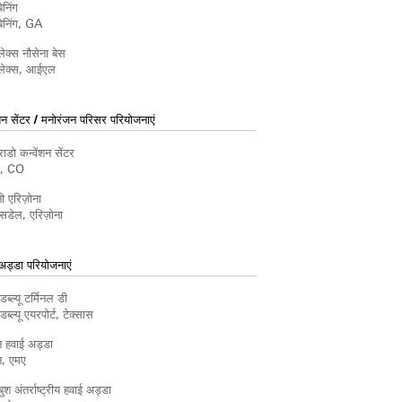
बेनिंग
 बेनिंग, GA
 लेक्स नौसेना बेस
 लेक्स, आईएल
ंशन सेंटर / मनोरंजन परिसर परियोजनाएं
ाडो कन्वेंशन सेंटर
र, CO
ो एरिज़ोना
्सडेल, एरिज़ोना
अड्डा परियोजनाएं
ब्ल्यू टर्मिनल डी
ब्ल्यू एयरपोर्ट, टेक्सास
 हवाई अड्डा
न, एमए
बुश अंतर्राष्ट्रीय हवाई अड्डा