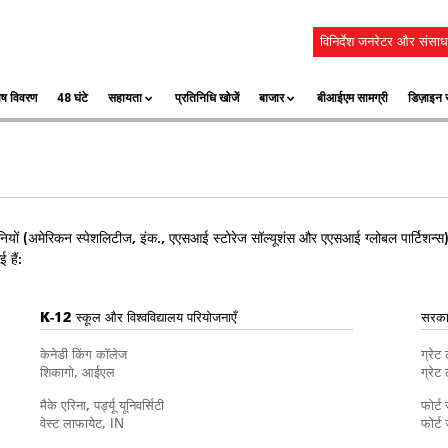
विनिर्देश जनरेटर और संसाध
ेष विवरण
48 घंटे
सहायता
प्रतिनिधि खोजें
बाजार
बीआईएम सामग्री
डिज़ाइन स
ंपनियों (अमेरिकन स्पेशलिटीज, इंक., एएसआई स्टोरेज सॉल्यूशंस और एएसआई ग्लोबल पार्टिशन
 हैं:
K-12 स्कूल और विश्वविद्यालय परियोजनाएँ
सरका
केनेडी किंग कॉलेज
ग्रेट 
शिकागो, आईएल
ग्रेट
मैके एरिना, पर्ड्यू यूनिवर्सिटी
फोर्ट
वेस्ट लाफायेट, IN
फोर्ट