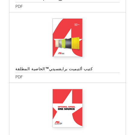
PDF
كتيب ألتيميت برايفسيتي™الخاصية المطلقة
PDF