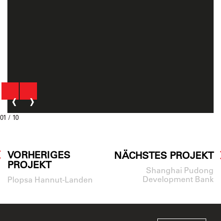
‹
›
01
/ 10
VORHERIGES
NÄCHSTES PROJEKT
PROJEKT
Shanghai Pudong
Development Bank
Plopsa Hannut-Landen