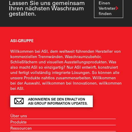
Lassen Sie uns gemeinsam
Einen
Ihren nächsten Waschraum
Vertreter
gestalten.
finden
ASI-GRUPPE
Willkommen bei ASI, dem weltweit führenden Hersteller von
kommerziellen Trennwänden, Waschraumzubehör,
Schließfächern und visuellen Ausstellungsprodukten. Was
also macht ASI so einzigartig? Nur ASI entwirft, konstruiert
und fertigt vollständig integrierte Lösungen. So können alle
unsere Produkte nahtlos zusammenarbeiten. Willkommen
bei der Auswahl, willkommen bei Innovationen, willkommen
bei ASI.
ABONNIEREN SIE DEN ERHALT VON
ASI GROUP INFORMATION UPDATES.
Über uns
Produkte
Ressourcen