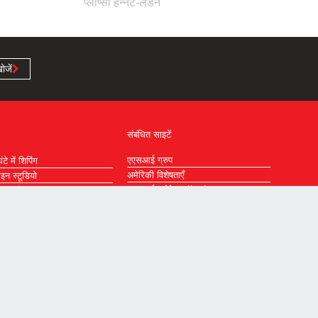
प्लॉप्सा हन्नट-लैंडेन
ोजें
संबंधित साइटें
एएसआई ग्रुप
टे में शिपिंग
अमेरिकी विशेषताएँ
ाइन स्टूडियो
एएसआई स्टोरेज सॉल्यूशंस
 मानचित्र
एएसआई ग्लोबल पार्टिशन
एएसआई विज़ुअल डिस्प्ले उत्पाद
वैश्विक स्थान