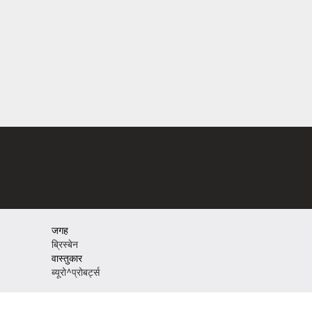
जगह
ब्रिस्बेन
वास्तुकार
ब्यूरो^प्रोबर्ट्स