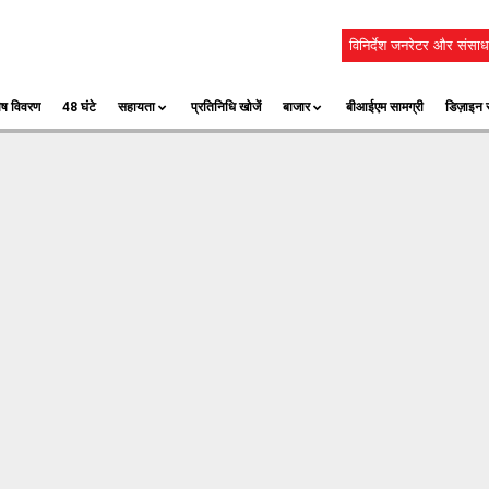
विनिर्देश जनरेटर और संसाध
ेष विवरण
48 घंटे
सहायता
प्रतिनिधि खोजें
बाजार
बीआईएम सामग्री
डिज़ाइन स