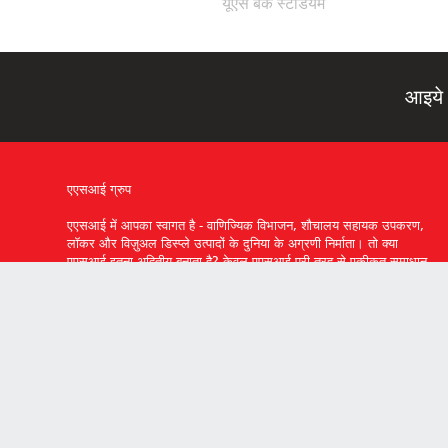
यूएस बैंक स्टेडियम
आइये 
एएसआई ग्रुप
एएसआई में आपका स्वागत है - वाणिज्यिक विभाजन, शौचालय सहायक उपकरण,
लॉकर और विज़ुअल डिस्प्ले उत्पादों के दुनिया के अग्रणी निर्माता। तो क्या
एएसआई इतना अद्वितीय बनाता है? केवल एएसआई पूरी तरह से एकीकृत समाधान
डिजाइन, इंजीनियर और विनिर्माण करता है। इसलिए हमारे सभी उत्पाद एक साथ
सहजता से काम करते हैं। पसंद में आपका स्वागत है, नवाचारों में आपका स्वागत है,
एएसआई में आपका स्वागत है।
प्राप्त करने के लिए सदस्यता लें
एएसआई समूह सूचना अद्यतन.