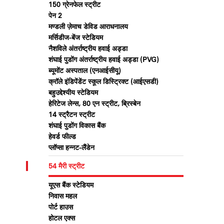
150 ग्रेनफेल स्ट्रीट
पेन 2
मण्डली ज़ेमाच डेविड आराधनालय
मर्सिडीज-बेंज स्टेडियम
नैशविले अंतर्राष्ट्रीय हवाई अड्डा
शंघाई पुडोंग अंतर्राष्ट्रीय हवाई अड्डा (PVG)
ब्यूमोंट अस्पताल (एनआईसीयू)
क्रॉले इंडिपेंडेंट स्कूल डिस्ट्रिक्ट (आईएसडी)
बहुउद्देश्यीय स्टेडियम
हेरिटेज लेन्स, 80 एन स्ट्रीट, ब्रिस्बेन
14 स्ट्रैटन स्ट्रीट
शंघाई पुडोंग विकास बैंक
हेवर्ड फील्ड
प्लॉप्सा हन्नट-लैंडेन
54 मैरी स्ट्रीट
यूएस बैंक स्टेडियम
निवास महल
पोर्ट हाउस
होटल एक्स