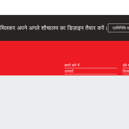
मिलकर अपने अगले शौचालय का डिज़ाइन तैयार करें।
प्रतिनिधि ख
हमारे बारे में
48 घं
उत्पादों
डिज़
संसाधन
साइट
हमसे संपर्क करें