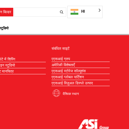
HI
न बिल्डर
्टूडियो
संबंधित साइटें
एएसआई ग्रुप
टे में शिपिंग
अमेरिकी विशेषताएँ
ाइन स्टूडियो
एएसआई स्टोरेज सॉल्यूशंस
 मानचित्र
एएसआई ग्लोबल पार्टिशन
एएसआई विज़ुअल डिस्प्ले उत्पाद
वैश्विक स्थान