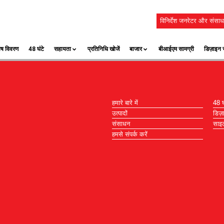
विनिर्देश जनरेटर और संसाध
ेष विवरण
48 घंटे
सहायता
प्रतिनिधि खोजें
बाजार
बीआईएम सामग्री
डिज़ाइन स
हमारे बारे में
48 घं
उत्पादों
डिज़
संसाधन
साइट
हमसे संपर्क करें