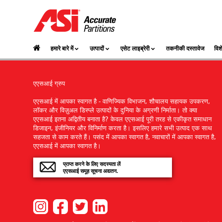
हमारे बारे में
उत्पादों
एसेट लाइब्रेरी
तकनीकी दस्तावेज
विश
एएसआई ग्रुप
एएसआई में आपका स्वागत है - वाणिज्यिक विभाजन, शौचालय सहायक उपकरण,
लॉकर और विज़ुअल डिस्प्ले उत्पादों के दुनिया के अग्रणी निर्माता। तो क्या
एएसआई इतना अद्वितीय बनाता है? केवल एएसआई पूरी तरह से एकीकृत समाधान
डिजाइन, इंजीनियर और विनिर्माण करता है। इसलिए हमारे सभी उत्पाद एक साथ
सहजता से काम करते हैं। पसंद में आपका स्वागत है, नवाचारों में आपका स्वागत है,
एएसआई में आपका स्वागत है।
प्राप्त करने के लिए सदस्यता लें
एएसआई समूह सूचना अद्यतन.